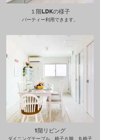
１階LDKの様子
パーティー利用できます。
1階リビング
ダイニングテーブル 椅子６脚 丸椅子