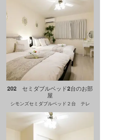
202 セミダブルベッド2台のお部
屋
シモンズセミダブルベッド２台 テレ
ビ ソファー 空気清浄機 ドレッサ
ー