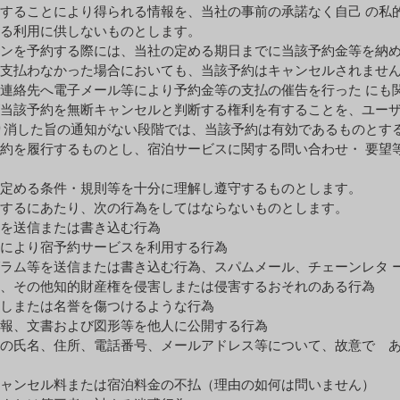
することにより得られる情報を、当社の事前の承諾なく⾃⼰ の私
る利⽤に供しないものとします。
ンを予約する際には、当社の定める期⽇までに当該予約⾦等を納
⽀払わなかった場合においても、当該予約はキャンセルされませ
連絡先へ電⼦メール等により予約⾦等の⽀払の催告を⾏った にも
当該予約を無断キャンセルと判断する権利を有することを、ユー
り消した旨の通知がない段階では、当該予約は有効であるものとす
約を履⾏するものとし、宿泊サービスに関する問い合わせ・ 要望
定める条件・規則等を⼗分に理解し遵守するものとします。
するにあたり、次の⾏為をしてはならないものとします。
て情報を送信または書き込む⾏為
より宿予約サービスを利⽤する⾏為
等を送信または書き込む⾏為、スパムメール、チェーンレタ ー
その他知的財産権を侵害しまたは侵害するおそれのある⾏為
または名誉を傷つけるような⾏為
、⽂書および図形等を他⼈に公開する⾏為
名、住所、電話番号、メールアドレス等について、故意で あ
ンセル料または宿泊料⾦の不払（理由の如何は問いません）