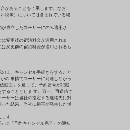
場合があることを了承します。なお、
テル税等）については含まれている場
約が成⽴したユーザーにのみ適⽤さ
には変更後の宿泊料⾦が適⽤されま
には変更前の宿泊料⾦が適⽤されるも
認の上、キャンセル⼿続きをすること
かの 事情でユーザーに到達しなかっ
信画⾯」を通じて、予約番号が記載
をすることとしま す。万⼀、再送信さ
ユーザーは当社の指定する連絡先に対
怠った結果、当社に損害が発⽣した場
します。
⾯」に「予約キャンセル完了」の通知