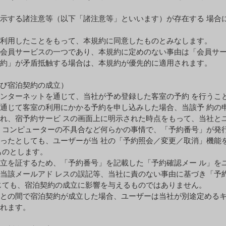
。
⽰する諸注意等（以下「諸注意等」といいます）が存在する 場合
利⽤したことをもって、本規約に同意したものとみなします。
会員サービスの⼀つであり、本規約に定めのない事由は「会員サ
約」が⽭盾抵触する場合は、本規約が優先的に適⽤されます。
び宿泊契約の成⽴）
ンターネットを通じて、当社が予め登録した客室の予約 を⾏うこ
通じて客室の利⽤にかかる予約を申し込みした場合、当該予 約の
れ、宿予約サービ スの画⾯上に明⽰された時点をもって、当社と
、コンピューターの不具合など何らかの事情で、「予約番号」が発
ったとしても、ユーザーが当 社の「予約照会／変更／取消」機能
ものとします。
⽴を証するため、「予約番号」を記載した「予約確認メー ル」を
当該メールアド レスの誤記等、当社に責のない事由に基づき「予
じても、宿泊契約の成⽴に影響を与えるものではありません。
との間で宿泊契約が成⽴した場合、ユーザーは当社が別途定める
れます。