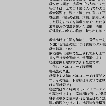
③タオル類は、洗濯カゴへ入れてくだ
④ゴミは、全てゴミ袋に入れて外のゴ
⑤食器類は、洗って流し台に置いて下
⑥設備、備品の破損、汚損、故障が発
した額をすべてを請求させていただき
通常使用の限度を越えた破損、汚損、
⑦建物内の全ての物は、持ち出し禁止
⑧退出時は玄関を施錠し、電子キーを
を開ける場合の駆けつけ費用15000
⑨自転車について
飲酒運転は法律で禁止されております
律を守り安全運転でご使用願います。
⑩建物内と建物前の外も禁煙です。
但し、バルコニーで喫煙可
⑪毛染め禁止。
⑫屋上や３階のバルコニーでは夜間２
す。その場合、お客様はその場で強制
は火気厳禁です。
⑬室内は２４時間おしゃべりパーティ
が駆け付けます。窓は2重ガラスで防
⑭食洗機をご使用される場合は軽く洗
障の原因となります。洗剤は食洗機専