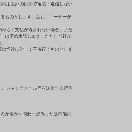
的利⽤以外の⽬的で複製・送信しない
めるものとします。なお、ユーザーが
ん。
関わらず⽀払が為されない場合、また
ザーは予め承諾します。ただし当社か
る。
等は当社に対して直接⾏うものとしま
、ジャンクメール等を送信する⾏為
るか否かを問わず虚偽または不備の