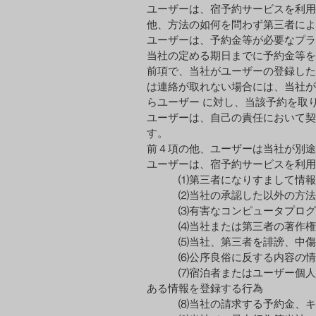
ユーザーは、宿予約サービスを利⽤
他、⽅法の如何を問わず第三者によ
ユーザーは、予約⾦等が必要なプラ
当社の定める期⽇までに予約⾦等を
前項で、当社がユーザーの登録した
は連絡が取れない場合には、当社が
らユーザー に対し、当該予約を取
ユーザーは、⾃⼰の責任において契
す。
前４項の他、ユーザーは当社が別途
ユーザーは、宿予約サービスを利⽤
⑴​​​​​​​​​第三者になりすまし
⑵当社の承認した以外の⽅法に
⑶有害なコンピュータプログラム
⑷当社または第三者の著作権、
⑸当社、第三者を誹謗、中傷し
⑹公序良俗に反する内容の情報
⑺宿泊者またはユーザー個⼈の⽒
ある情報を登録する⾏為
⑻当社の請求する予約⾦、キャ