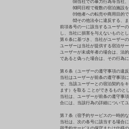
⑼当社での暴⼒⾏為等当社、ま
⑽同⽇程で複数の宿泊施設を予約
⑾他者への転売や商⽤⽬的での
⑿その他法令に違反する、また
前項各号の⼀に該当するユーザーの
し、当社に損害を与えないものとし
第６条に基づき、当社がユーザーの
ユーザーは当社が提供する宿泊サー
ユーザーが未成年者の場合は、法的
であると偽った場合は、その⾏為に
第６条（ユーザ
当社はユーザーが前条の遵守事項に
せ、当該ユーザーとの宿泊契約をキ
ます）を取る ことができるものと
当社は、ユーザーが前条の遵守事項
合には、当該⾏為の詳細についてユ
第７条（宿予約
当社は、次の各号に該当する場合に
宿予約サービスの保守または仕様の