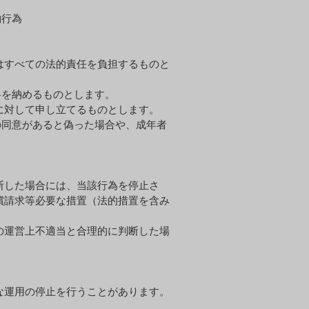
⾏為
はすべての法的責任を負担するものと
料を納めるものとします。
に対して申し⽴てるものとします。
の同意があると偽った場合や、成年者
断した場合には、当該⾏為を停⽌さ
償請求等必要な措置（法的措置を含み
の運営上不適当と合理的に判断した場
な運⽤の停⽌を⾏うことがあります。