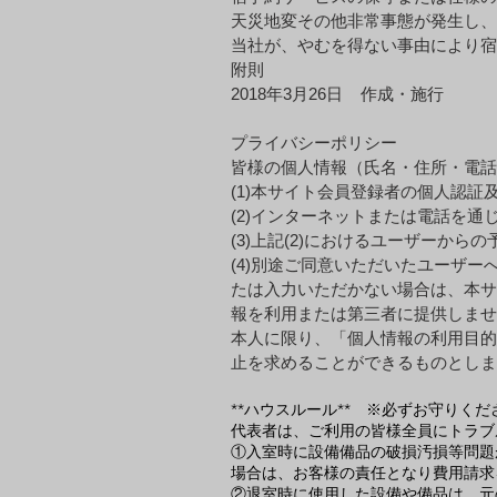
天災地変その他⾮常事態が発⽣し、
当社が、やむを得ない事由により宿
附則
2018年3⽉26⽇ 作成・施⾏
プライバシーポリシー
皆様の個人情報（氏名・住所・電話
(1)本サイト会員登録者の個人認
(2)インターネットまたは電話を
(3)上記(2)におけるユーザーか
(4)別途ご同意いただいたユーザ
たは入力いただかない場合は、本サ
報を利用または第三者に提供しませ
本人に限り、「個人情報の利用目的
止を求めることができるものとしま
**ハウスルール** ※必ずお守りくだ
代表者は、ご利用の皆様全員にトラブ
①入室時に設備備品の破損汚損等問題
場合は、お客様の責任となり費用請求
②退室時に使用した設備や備品は、元