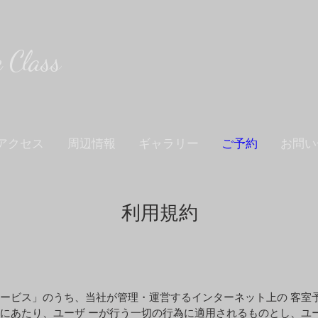
Class
公式ホームページからのご予約が大変お得です。
アクセス
周辺情報
ギャラリー
ご予約
お問い
​利用規約
ービス」のうち、当社が管理・運営するインターネット上の 客室
にあたり、ユーザ ーが⾏う⼀切の⾏為に適⽤されるものとし、ユ