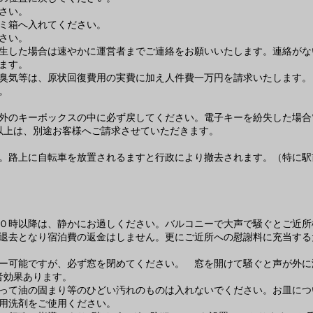
さい。
ミ箱へ入れてください。
さい。
生した場合は速やかに運営者までご連絡をお願いいたします。連絡がない
ます。
臭気等は、原状回復費用の実費に加え人件費一万円を請求いたします。
。
外のキーボックスの中に必ず戻してください。電子キーを紛失した場合電子
円以上は、別途お客様へご請求させていただきます。
。路上に自転車を放置されるますと行政により撤去されます。（特に駅
０時以降は、静かにお過しください。バルコニーで大声で騒ぐとご近所様
退去となり宿泊費の返金はしません。更にご近所への慰謝料に充当する
ー可能ですが、必ず窓を閉めてください。 窓を開けて騒ぐと声が外に漏
音効果あります。
って油の固まり等のひどい汚れのものは入れないでください。お皿につ
用洗剤をご使用ください。