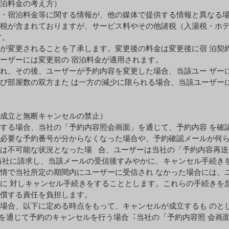
泊料⾦の考え⽅）
・宿泊料⾦等に関する情報が、他の媒体で提供する情報と異なる
税が含まれておりますが、サービス料やその他諸税（⼊湯税・ホ
す。
が変更されることを了承します。変更後の料⾦は変更後に宿 泊契
ーザーには変更前の 宿泊料⾦が適⽤されます。
れ、その後、ユーザーが予約内容を変更した場合、当該ユー ザー
び部屋数の双⽅また は⼀⽅の減少に限られる場合、当該ユーザー
成⽴と無断キャンセルの禁⽌）
する場合、当社の「予約内容照会画⾯」を通じて、予約内容 を確
必要な予約番号が分からなくなった場合や、予約確認メールが何ら
は不可能な状況となった場 合、ユーザーは当社の「予約内容再送
当社に請求し、当該メールの受信後すみやかに、キャンセル⼿続き
情で当社所定の期間内にユーザーに受信され なかった場合には、
に 対しキャンセル⼿続きをすることとします。これらの⼿続きを
償する責任を負担します。
場合、以下に定める時点をもって、キャンセルが成⽴するも のと
を通じて予約のキャンセルを⾏う場合︓当社の「予約内容照 会画