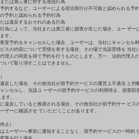
たは第三者に対する迷惑⾏為
するなど、ユーザーによる宿泊実⾏が不可能と認められる予約
予約と認められる予約⾏為
は違反するおそれのある⾏為
⾏為によって、当社または第三者に損害が⽣じた場合、ユー ザー
ます。
客室予約をキャンセルした場合、ユーザーは、当社にキャンセル
ビスの内容について苦情を有する場合、その場で当該苦情を 当社
代理⼈の同意を得て予約を⾏うものとします。万⼀、法的代理⼈
ついて取り消すことはできません。
ーの遵守事項の違反）
違反した場合、その他当社が宿予約サービスの運営上不適当 と判
ャンセルし、当該ユ ーザーの宿予約サービスの利⽤停⽌、損害賠
します。
に違反していると推測される場合、その他当社が宿予約サー ビス
ーザーに確認させ ていただくことがあります。
サービスの⼀時的な停⽌）
はユーザーへ事前に通知することなく、宿予約サービスの⼀時的 
変更を⾏う場合