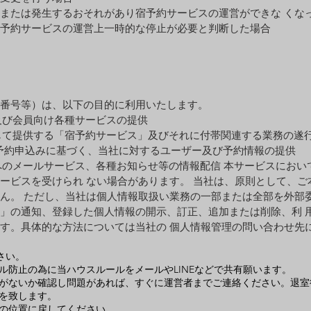
または発⽣するおそれがあり宿予約サービスの運営ができな くな
予約サービスの運営上⼀時的な停⽌が必要と判断した場合
番号等）は、以下の目的に利用いたします。
証及び会員向け各種サービスの提供
通じて提供する「宿予約サービス」及びそれに付帯関連する業務の遂
らの予約申込みに基づく、当社に対するユーザー及び予約情報の提供
ーへのメールサービス、各種お知らせ等の情報配信 本サービスにお
ービスを受けられ ない場合があります。 当社は、原則として、
ん。 ただし、当社は個人情報取扱い業務の一部または全部を外部
」の通知、登録した個人情報の開示、訂正、追加または削除、利 
す。具体的な方法については当社の 個人情報管理の問い合わせ先
さい。
ル防止の為に当ハウスルールをメールやLINEなどで共有願います。
がないか確認し問題があれば、すぐに運営者までご連絡ください。退室
を致します。
の位置に戻してください。