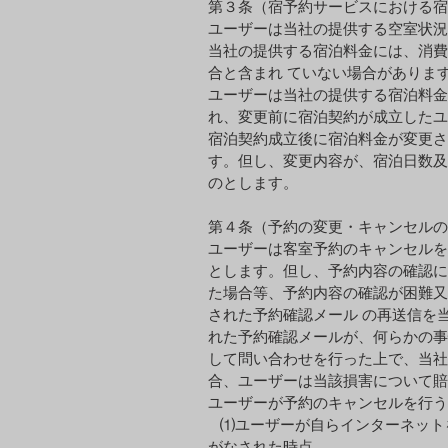
第３条（宿予約サービスにおける宿
ユーザーは当社の提供する空室状況
当社の提供する宿泊料⾦には、消費
合と含まれ ていない場合がありま
ユーザーは当社の提供する宿泊料⾦
れ、変更前に宿泊契約が成⽴したユ
宿泊契約成⽴後に宿泊料⾦が変更さ
す。但し、変更内容が、宿泊⽇数及
のとします。
第４条（予約の変更・キャンセルの
ユーザーは客室予約のキャンセルを
とします。但し、予約内容の確認に
た場合等、予約内容の確認が困難⼜
された予約確認メール の再送信を
れた予約確認メールが、何らかの事
して問い合わせを⾏った上で、当社
合、ユーザーは当該損害について賠
ユーザーが予約のキャンセルを⾏う
⑴ユーザーが⾃らインターネット
がなされた時点