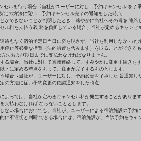
ンセルを⾏う場合︓当社がユーザーに対し、予約キャンセル を了
所定の⽅法に従い、予約キャンセル完了の通知をした時点
とができないことが判明したとき、速やかに当社へその旨を 連絡
セル料を⽀払う義 務を負担している場合、当社が定めるキャンセ
連絡もなく宿泊予定⽇当⽇に姿を現さず、当社を利⽤しなか った
⽤停⽌等必要な措置（法的措置を含みます）を取ることができる
の⽅法および期⽇までに⽀払わなければなりません。
する場合、当社に対して直接連絡して、すみやかに変更⼿続きを
、以下に定める時点をもって、変更が完了するものとします。
う場合︓当社が、ユーザーに対し、予約変更を了承した 旨通知し
定の⽅法に従い予約変更の確認通知をした時点
によっては、当社が定めるキャンセル料が発⽣することがありま
を⽀払わなければ ならないこととします。
しない場合においても、当社が、ユーザーによる宿泊施設の予約
的に不適切と判断 できる場合には、宿泊施設が、当該予約をキャ