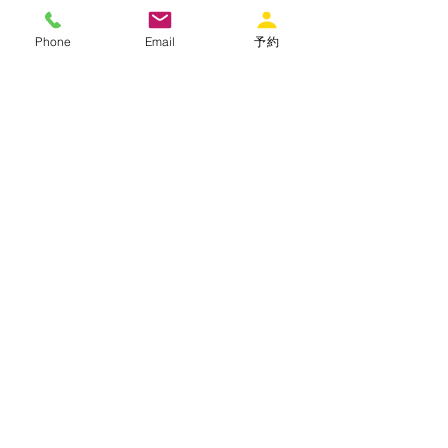
ください。延長料金：2400円/時間
キャンセルポリシー
Phone
Email
予約
到着日の30日前の前日までは無料でキャ
ンセルできます。到着日の30日前以降に
キャンセルした場合は、宿泊料金の100%
が請求されます。
ノーショー（無断不泊）の場合、宿泊料
金の100%が請求されます。
利用規約
出租別
墅 Villa
De Class
大阪市大阪市福島區大平1-4-12