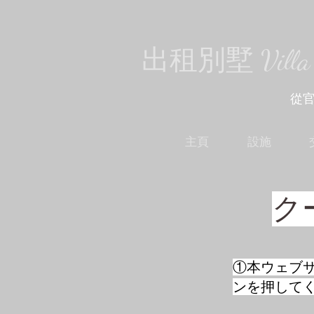
出租別墅 Villa D
​從
主頁
設施
ク
​①本ウェ
ンを押して