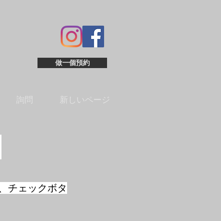
做一個預約
詢問
新しいページ
て
、チェックボタ