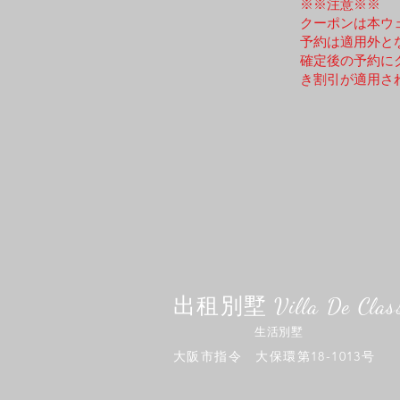
※※注意※※
​クーポンは本
予約は適用外と
確定後の予約に
き割引が適用さ
出租別墅 Villa De Clas
生活別墅
​大阪市指令 大保環第18-1013号