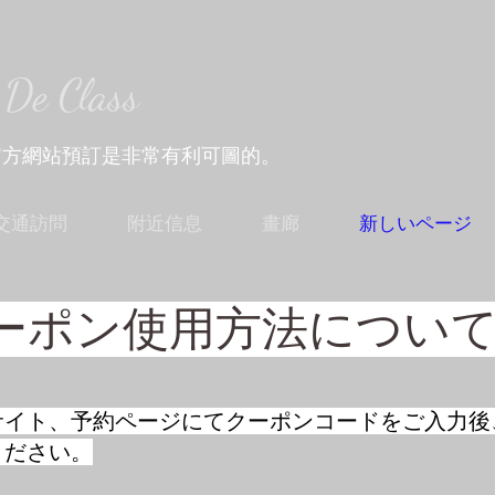
e Class
官方網站預訂是非常有利可圖的。
交通訪問
附近信息
畫廊
新しいページ
ーポン使用方法につい
ブサイト、予約ページにてクーポンコードをご入力後
ください。