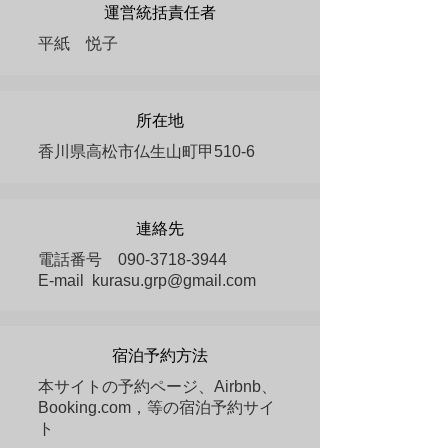
運営統括責任者
平紙 悦子
所在地
香川県高松市仏生山町甲510-6
​連絡先
電話番号
090-3718-3944
​E-mail
kurasu.grp@gmail.com
宿泊予約方法
本サイトの予約ページ、Airbnb、
Booking.com，等の宿泊予約サイ
ト