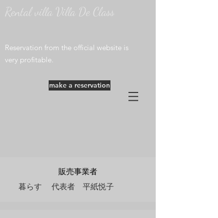
Rental villa Villa De Class
​Reservation from the official website is
very profitable.
make a reservation
販売事業者
​暮らす 代表者 平紙悦子