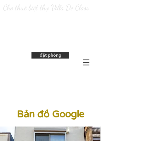
Cho thuê biệt thự Villa De Class
​Đặt phòng từ trang web chính thức rất có
lợi nhuận.
đặt phòng
Bản đồ Google