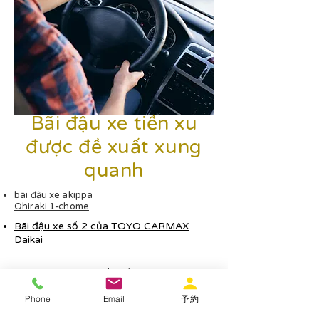
Bãi đậu xe tiền xu
được đề xuất xung
quanh
bãi đậu xe akippa
Ohiraki 1-chome
Bãi đậu xe số 2 của TOYO CARMAX
Daikai
TOYO CARMAX bãi đậu xe rộng mở
Phone
Email
予約
Bãi đậu xe số 2 của ga Times Noda Hanshin