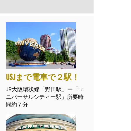
USJまで電車で２駅！
JR大阪環状線「野田駅」ー「ユ
ニバーサルシティー駅」所要時
間約７分