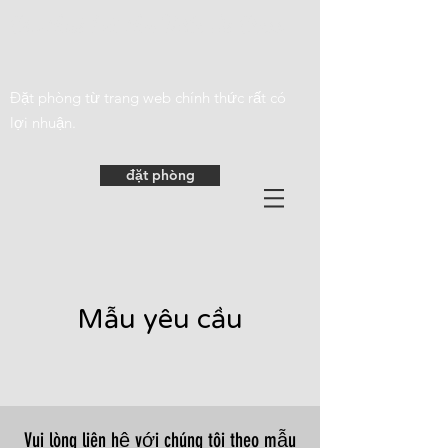
Cho thuê biệt thự Villa De Class
​Đặt phòng từ trang web chính thức rất có
lợi nhuận.
đặt phòng
Mẫu yêu cầu
​Vui lòng liên hệ với chúng tôi theo mẫu