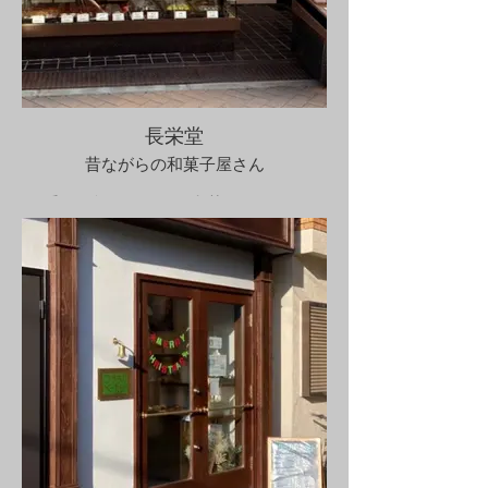
長栄堂
昔ながらの和菓子屋さん
​お手頃価格でおいしい和菓子がいただけ
ます。
あべかわ餅が人気です。
【営業時間】9：00～18：30
​【定休日】水曜
〒553-0007 大阪府大阪市福島区大開１丁
目５−２５