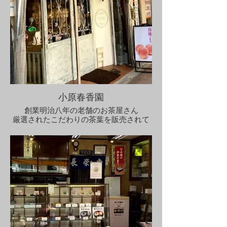
〒553-0007 大阪府大阪市福島区大開１丁
目１５−２
小原春香園
創業明治八年の老舗のお茶屋さん
厳選されたこだわりの茶葉を販売されて
います。
当施設のお茶はこちらより仕入れており
ます。
【営業時間】10:00～17:00
【定休日】日曜日・祝日
〒553-0007
大阪府大阪市福島区大開1丁目5-27