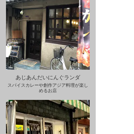
【営業時間】8:00～17:00
【定休日】木曜定休
【住所】福島区大開1-15-11
あじあんだいにんぐランダ
スパイスカレーや創作アジア料理が楽し
めるお店
スパイシーだけでなく深みのある味わい
は店主のこだわりを感じます
【営業時間】11：30～15：00 17：30～
22：00
​【定休日】日曜・祝日の月曜