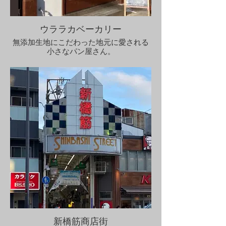
ウララカベーカリー
無添加生地にこだわった地元に愛される
小さなパン屋さん。
お惣菜系からスイーツ系にハード系まで
ズラリ！
​全粒粉のリュスティックが人気です。
【営業時間】 7：30～18：30（売り切
れ次第終了）
【定休日】 火曜・第１第３水曜
〒553-0007 大阪府大阪市福島区大開１丁
目１０−１０
新橋筋商店街