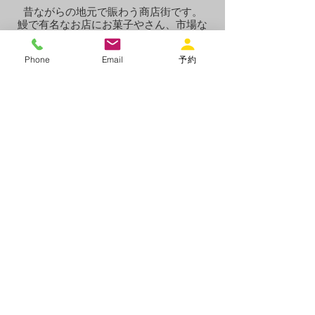
昔ながらの地元で賑わう商店街です。
鰻で有名なお店にお菓子やさん、市場な
ど、さまざまな個人商店が並んでいま
す。
Phone
Email
予約
安いので買い出しするのにお勧めです。
【定休日】日曜
イオンスタイル
施設から一番近い商業施設です。
１階の食品売り場は２４時まで営業して
いるので便利です。