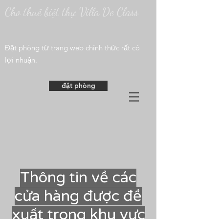
Cho thuê biệt thự Villa De Class
​Đặt phòng từ trang web chính thức rất có
lợi nhuận.
đặt phòng
Thông tin về các
cửa hàng được đề
xuất trong khu vực