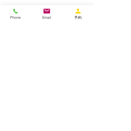
Phone
Email
予約
Một bộ thiết bị
gia dụng
Ấm điện, nồi cơm điện, tủ lạnh, lò vi