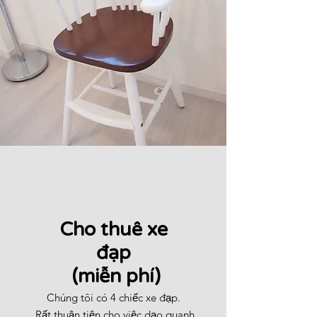
​Cho thuê xe
đạp
​ (miễn phí)
Chúng tôi có 4 chiếc xe đạp.
​
Rất thuận tiện cho việc dạo quanh